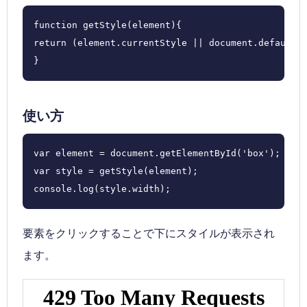
function getStyle(element){

return (element.currentStyle || document.defaultVi
}
使い方
var element = document.getElementById('box');

var style = getStyle(element);

console.log(style.width);
要素をクリックすることで下にスタイルが表示され
ます。