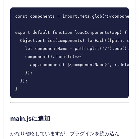
const components = import.meta.glob("@/components/
export default function loadComponents(app) {

  Object.entries(components).forEach(([path, compo
    let componentName = path.split('/').pop().repl
    component().then((r)=>{

      app.component(`${componentName}`, r.default)
    });

  });

}
main.jsに追加
かなり省略していますが、プラグインを読み込ん