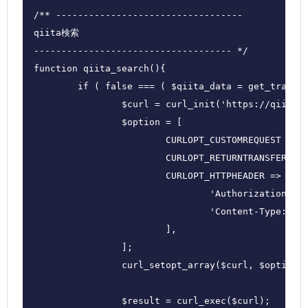
/** ----------------------------------

qiita検索

------------------------------------ */

function qiita_search(){

	if ( false === ( $qiita_data = get_transient( 'qiita_data' ) ) ) {

		$curl = curl_init('https://qiita.com/api/v2/authenticated_user/items');

		$option = [

			CURLOPT_CUSTOMREQUEST => 'GET',

			CURLOPT_RETURNTRANSFER => true,

			CURLOPT_HTTPHEADER => [

				'Authorization: Bearer 【アクセストークン】',

				'Content-Type: application/json',

			],

		];

		curl_setopt_array($curl, $option);

		$result = curl_exec($curl);
