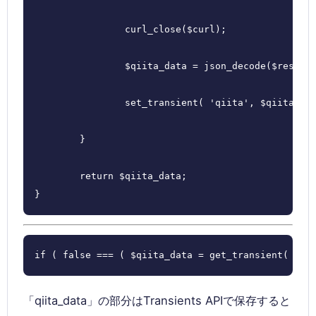
		curl_close($curl);

		$qiita_data = json_decode($result);

		set_transient( 'qiita', $qiita_data, 2 * HOUR_IN_SECONDS );

	}

	return $qiita_data;

}
if ( false === ( $qiita_data = get_transient( 'qi
「qiita_data」の部分はTransients APIで保存すると