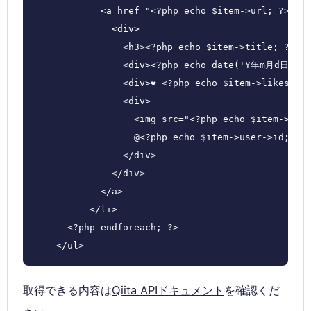
            <a href="<?php echo $item->url; ?>" ta
              <div>

                <h3><?php echo $item->title; ?></h
                <div><?php echo date('Y年m月d日 | g:
                <div>❤️ <?php echo $item->likes_co
                <div>

                  <img src="<?php echo $item->user
                  @<?php echo $item->user->id; ?>
                </div>

              </div>

            </a>

          </li>

      <?php endforeach; ?>

    </ul>
取得できる内容は
Qiita APIドキュメント
を確認くだ