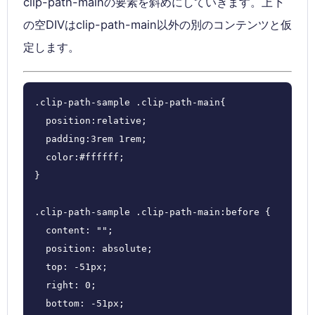
clip-path-mainの要素を斜めにしていきます。上下
の空DIVはclip-path-main以外の別のコンテンツと仮
定します。
.clip-path-sample .clip-path-main{

  position:relative;

  padding:3rem 1rem;

  color:#ffffff;

}

.clip-path-sample .clip-path-main:before {

  content: "";

  position: absolute;

  top: -51px;

  right: 0;

  bottom: -51px;
