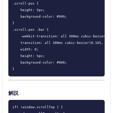
.scroll-pos {

    height: 5px;

    background-color: #999;

}

.scroll-pos .bar {

    -webkit-transition: all 300ms cubic-bezier(0.1
    transition: all 300ms cubic-bezier(0.165, 0.84
    width: 0;

    height: 5px;

    background-color: #000;

}
解説
if( !window.scrollTop ) {
