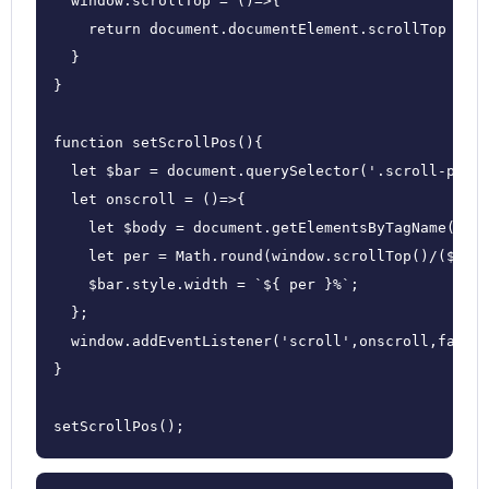
  window.scrollTop = ()=>{

    return document.documentElement.scrollTop || d
  }

}

function setScrollPos(){

  let $bar = document.querySelector('.scroll-pos .
  let onscroll = ()=>{

    let $body = document.getElementsByTagName('bod
    let per = Math.round(window.scrollTop()/($body
    $bar.style.width = `${ per }%`;

  };

  window.addEventListener('scroll',onscroll,false)
}

setScrollPos();