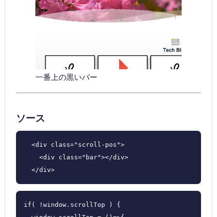
一番上の黒いバー
ソース
  <div class="scroll-pos">

    <div class="bar"></div>

  </div>
if( !window.scrollTop ) {
