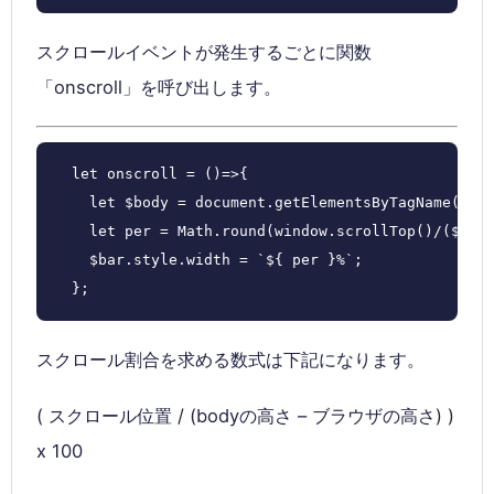
スクロールイベントが発生するごとに関数
「onscroll」を呼び出します。
  let onscroll = ()=>{

    let $body = document.getElementsByTagName('bod
    let per = Math.round(window.scrollTop()/($body
    $bar.style.width = `${ per }%`;

  };
スクロール割合を求める数式は下記になります。
( スクロール位置 / (bodyの高さ – ブラウザの高さ) )
x 100