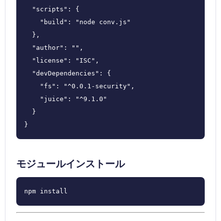
  "scripts": {

    "build": "node conv.js"

  },

  "author": "",

  "license": "ISC",

  "devDependencies": {

    "fs": "^0.0.1-security",

    "juice": "^9.1.0"

  }

}
モジュールインストール
npm install