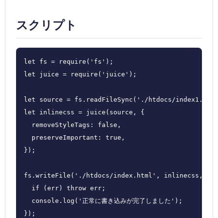
スクリプト
let fs = require('fs');

let juice = require('juice');

let source = fs.readFileSync('./htdocs/index1.html
let inlinecss = juice(source, {

  removeStyleTags: false,

  preserveImportant: true,

});

fs.writeFile('./htdocs/index.html', inlinecss, (er
  if (err) throw err;

  console.log('正常に書き込みが完了しました');

});